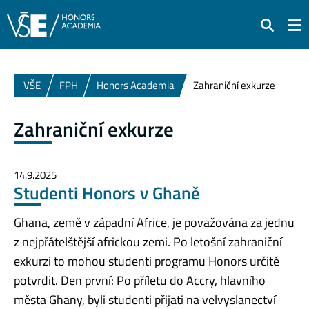
Hledat
VŠE
FPH
Honors Academia
Zahraniční exkurze
Zahraniční exkurze
14.9.2025
Studenti Honors v Ghaně
Ghana, země v západní Africe, je považována za jednu
z nejpřátelštější africkou zemi. Po letošní zahraniční
exkurzi to mohou studenti programu Honors určitě
potvrdit. Den první: Po příletu do Accry, hlavního
města Ghany, byli studenti přijati na velvyslanectví