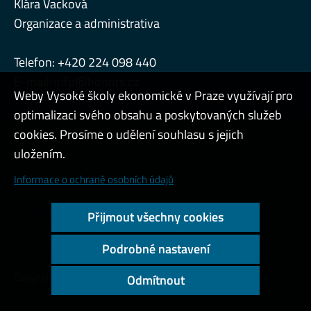
Klára Vacková
Organizace a administrativa
Telefon: +420 224 098 440
E-mail:
info@honors.cz
Weby Vysoké školy ekonomické v Praze využívají pro
optimalizaci svého obsahu a poskytovaných služeb
cookies. Prosíme o udělení souhlasu s jejich
Admin
uložením.
Cookies a ochrana osobních údajů
Informace o ochraně osobních údajů
Přístupnost webu
Přijmout všechny cookies
Vysoký kontrast
Podrobné nastavení
Copyright © 2000 - 2026 Vysoká škola ekonomická v Praze
Odmítnout