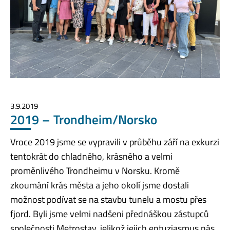
3.9.2019
2019 – Trondheim/Norsko
Vroce 2019 jsme se vypravili v průběhu září na exkurzi
tentokrát do chladného, krásného a velmi
proměnlivého Trondheimu v Norsku. Kromě
zkoumání krás města a jeho okolí jsme dostali
možnost podívat se na stavbu tunelu a mostu přes
fjord. Byli jsme velmi nadšeni přednáškou zástupců
společnosti Metrostav, jelikož jejich entuziasmus nás