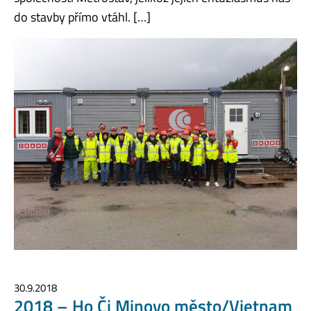
do stavby přímo vtáhl. […]
30.9.2018
2018 – Ho Či Minovo město/Vietnam