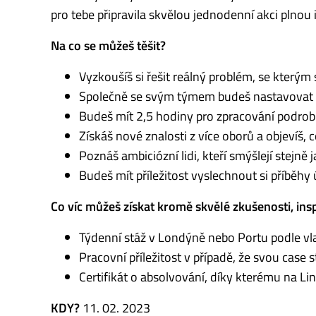
pro tebe připravila skvělou jednodenní akci plno
Na co se můžeš těšit?
Vyzkoušíš si řešit reálný problém, se kterým
Společně se svým týmem budeš nastavovat st
Budeš mít 2,5 hodiny pro zpracování podrob
Získáš nové znalosti z více oborů a objevíš, co
Poznáš ambiciózní lidi, kteří smýšlejí stejně 
Budeš mít příležitost vyslechnout si příběhy 
Co víc můžeš získat kromě skvělé zkušenosti, ins
Týdenní stáž v Londýně nebo Portu podle vl
Pracovní příležitost v případě, že svou case
Certifikát o absolvování, díky kterému na Li
KDY?
11. 02. 2023