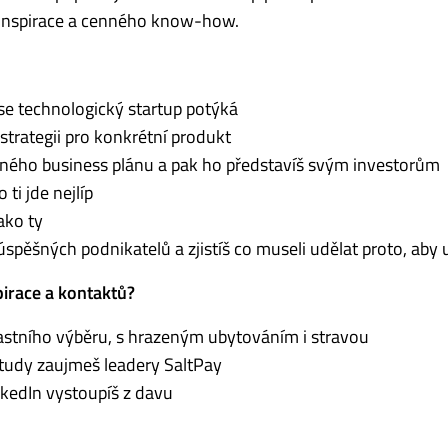
u inspirace a cenného know-how.
 se technologický startup potýká
rategii pro konkrétní produkt
ného business plánu a pak ho představíš svým investorům
 ti jde nejlíp
jako ty
úspěšných podnikatelů a zjistíš co museli udělat proto, aby 
pirace a kontaktů?
astního výběru, s hrazeným ubytováním i stravou
 study zaujmeš leadery SaltPay
nkedIn vystoupíš z davu