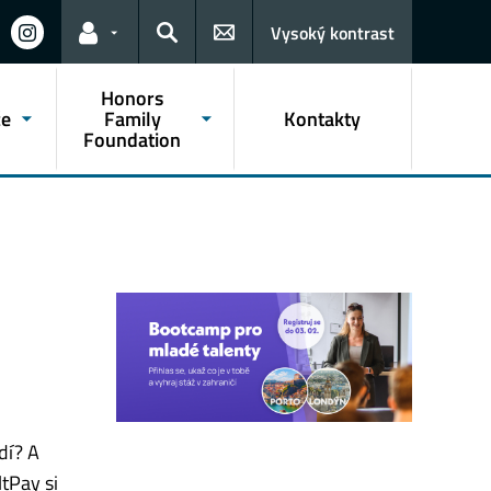
Vysoký kontrast
Odkazy pro uživatele
Hledat
Honors
če
Family
Kontakty
Foundation
dí? A
tPay si