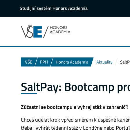
Studijní systém Honors Academia
VŠE
FPH
Honors Academia
Aktuality
SaltP
SaltPay: Bootcamp pr
Zúčastni se bootcampu a vyhraj stáž v zahraničí!
Chceš udělat krok vpřed směrem k úspěšné kariéře
třeba i vyhrát týdenní stáž v Londýne nebo Portu?