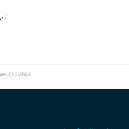
ní.
ace:
27.1.2023