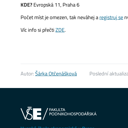
KDE?
Evropská 11, Praha 6
Počet míst je omezen, tak neváhej a
registruj se
ny
Víc info si přečti
ZDE
.
Autor:
Šárka Otčenášková
Poslední aktualiz