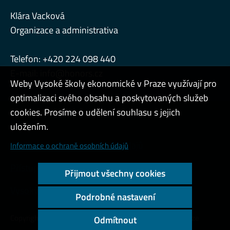
Klára Vacková
Organizace a administrativa
Telefon: +420 224 098 440
E-mail:
info@honors.cz
Weby Vysoké školy ekonomické v Praze využívají pro
optimalizaci svého obsahu a poskytovaných služeb
cookies. Prosíme o udělení souhlasu s jejich
Admin
uložením.
Cookies a ochrana osobních údajů
Informace o ochraně osobních údajů
Přístupnost webu
Přijmout všechny cookies
Vysoký kontrast
Podrobné nastavení
Copyright © 2000 - 2026 Vysoká škola ekonomická v Praze
Odmítnout