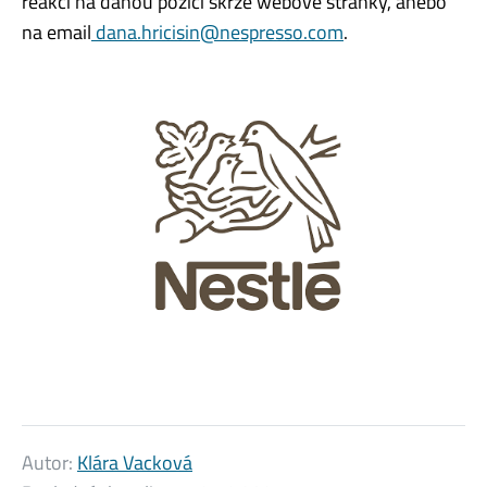
reakcí na danou pozici skrze webové stránky, anebo
na email
dana.hricisin@nespresso.com
.
Autor:
Klára Vacková