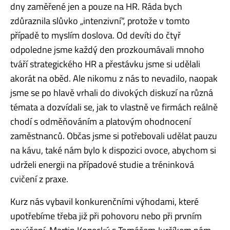
dny zaměřené jen a pouze na HR. Ráda bych
zdůraznila slůvko „intenzivní“, protože v tomto
případě to myslím doslova. Od devíti do čtyř
odpoledne jsme každý den prozkoumávali mnoho
tváří strategického HR a přestávku jsme si udělali
akorát na oběd. Ale nikomu z nás to nevadilo, naopak
jsme se po hlavě vrhali do divokých diskuzí na různá
témata a dozvídali se, jak to vlastně ve firmách reálně
chodí s odměňováním a platovým ohodnocení
zaměstnanců. Občas jsme si potřebovali udělat pauzu
na kávu, také nám bylo k dispozici ovoce, abychom si
udrželi energii na případové studie a tréninková
cvičení z praxe.
Kurz nás vybavil konkurenčními výhodami, které
upotřebíme třeba již při pohovoru nebo při prvním