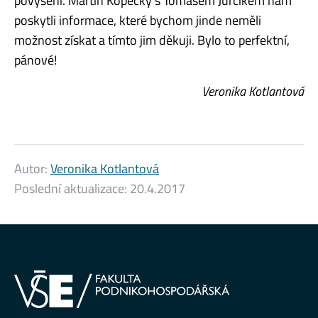
povýšení. Martin Kopecký s Tomášem Jurčíkem nám
poskytli informace, které bychom jinde neměli
možnost získat a tímto jim děkuji. Bylo to perfektní,
pánové!
Veronika Kotlantová
Autor:
Veronika Kotlantová
Poslední aktualizace:
20.4.2017