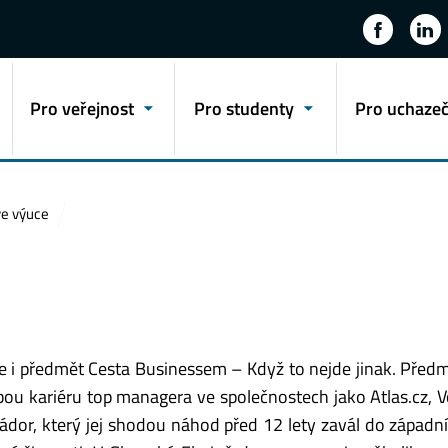
Pro veřejnost
Pro studenty
Pro uchaze
ve výuce
i předmět Cesta Businessem – Když to nejde jinak. Předm
bou kariéru top managera ve společnostech jako Atlas.cz, 
dor, který jej shodou náhod před 12 lety zavál do západní