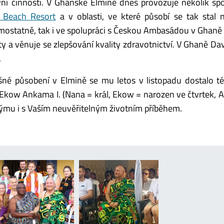
vní činnosti. V Ghanské Elmině dnes provozuje několik spo
 Beach Resort
a v oblasti, ve které působí se tak stal 
amostatně, tak i ve spolupráci s Českou Ambasádou v Ghaně
y a věnuje se zlepšování kvality zdravotnictví. V Ghaně Da
.
né působení v Elmině se mu letos v listopadu dostalo té
 Ekow Ankama I. (Nana = král, Ekow = narozen ve čtvrtek,
ýmu i s Vaším neuvěřitelným životním příběhem.