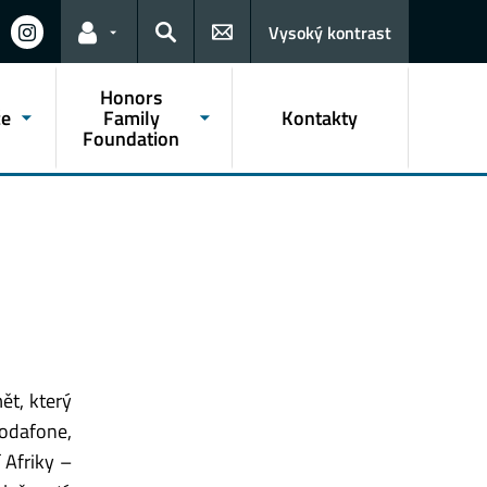
Vysoký kontrast
Odkazy pro uživatele
Hledat
Honors
če
Family
Kontakty
Foundation
ět, který
Vodafone,
 Afriky –