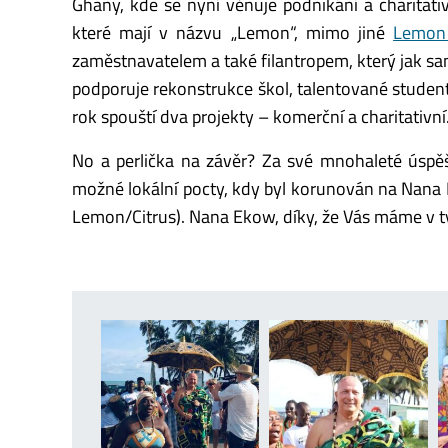
Ghany, kde se nyní věnuje podnikání a charitati
které mají v názvu „Lemon“, mimo jiné
Lemon
zaměstnavatelem a také filantropem, který jak s
podporuje rekonstrukce škol, talentované student
rok spouští dva projekty – komerční a charitativní
No a perlička na závěr? Za své mnohaleté úspěš
možné lokální pocty, kdy byl korunován na Nana
Lemon/Citrus). Nana Ekow, díky, že Vás máme v t