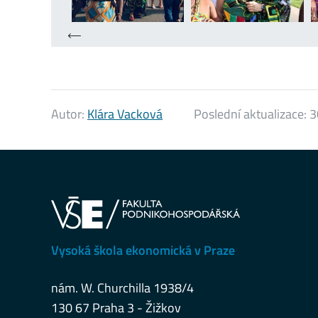
Autor:
Klára Vacková
Poslední aktualizace:
3
Vysoká škola ekonomická v Praze
nám. W. Churchilla 1938/4
130 67 Praha 3 - Žižkov