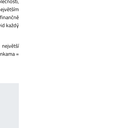
lečností,
největším
 finančně
vid každý
 největší
 Ankama =