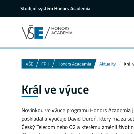
Studijní systém Honors Academia
VŠE
FPH
Honors Academia
Aktuality
Král 
Král ve výuce
Novinkou ve výuce programu Honors Academia je 
poskládal a vyučuje David Duroň, který má za se
Český Telecom nebo O2 a kterému změnil život ná