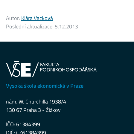
Autor:
Klára Vacková
Poslední aktualizace:
5.12.2013
Vysoká škola ekonomická v Praze
nám. W. Churchilla 1938/4
130 67 Praha 3 - Žižkov
IČO: 61384399
DIČ: CZ61384399