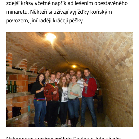
zdejší krásy včetně například lešením obestavěného
minaretu. Někteří si užívají vyjížďky koňským
povozem, jiní raději kráčejí pěšky.
Nakonec se vracíme zpět do Pavlovic, kde už nás