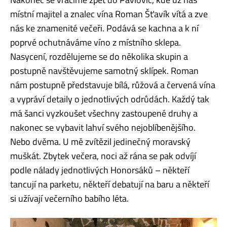
místní majitel a znalec vína Roman Šťavík vítá a zve
nás ke znamenité večeři. Podává se kachna a k ní
poprvé ochutnáváme víno z místního sklepa.
Nasycení, rozdělujeme se do několika skupin a
postupně navštěvujeme samotný sklípek. Roman
nám postupně představuje bílá, růžová a červená vína
a vypráví detaily o jednotlivých odrůdách. Každý tak
má šanci vyzkoušet všechny zastoupené druhy a
nakonec se vybavit lahví svého nejoblíbenějšího.
Nebo dvěma. U mě zvítězil jedinečný moravský
muškát. Zbytek večera, noci až rána se pak odvíjí
podle nálady jednotlivých Honorsáků – někteří
tancují na parketu, někteří debatují na baru a někteří
si užívají večerního babího léta.