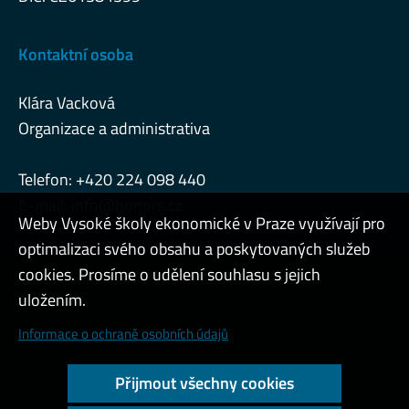
Kontaktní osoba
Klára Vacková
Organizace a administrativa
Telefon: +420 224 098 440
E-mail:
info@honors.cz
Weby Vysoké školy ekonomické v Praze využívají pro
optimalizaci svého obsahu a poskytovaných služeb
cookies. Prosíme o udělení souhlasu s jejich
Admin
uložením.
Cookies a ochrana osobních údajů
Informace o ochraně osobních údajů
Přístupnost webu
Přijmout všechny cookies