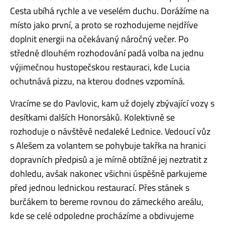
Cesta ubíhá rychle a ve veselém duchu. Dorážíme na
místo jako první, a proto se rozhodujeme nejdříve
doplnit energii na očekávaný náročný večer. Po
středně dlouhém rozhodování padá volba na jednu
výjimečnou hustopečskou restauraci, kde Lucia
ochutnává pizzu, na kterou dodnes vzpomíná.
Vracíme se do Pavlovic, kam už dojely zbývající vozy s
desítkami dalších Honorsáků. Kolektivně se
rozhoduje o návštěvě nedaleké Lednice. Vedoucí vůz
s Alešem za volantem se pohybuje takřka na hranici
dopravních předpisů a je mírně obtížné jej neztratit z
dohledu, avšak nakonec všichni úspěšně parkujeme
před jednou lednickou restaurací. Přes stánek s
burčákem to bereme rovnou do zámeckého areálu,
kde se celé odpoledne procházíme a obdivujeme