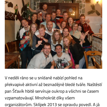
V neděli ráno se u snídaně nabízí pohled na
překvapivě aktivní až beznadějně bledé tváře. Naštěstí
pan Šťavík hbitě servíruje oukrop a všichni se časem
vzpamatovávají. Mnohokrát díky všem
organizátorům. Sklípek 2013 se opravdu povedl. A já