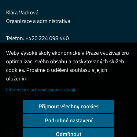
Klára Vacková
Organizace a administrativa
Telefon: +420 224 098 440
E-mail:
info@honors.cz
Weby Vysoké školy ekonomické v Praze využívají pro
optimalizaci svého obsahu a poskytovaných služeb
cookies. Prosíme o udělení souhlasu s jejich
Admin
uložením.
Cookies a ochrana osobních údajů
Informace o ochraně osobních údajů
Přístupnost webu
Přijmout všechny cookies
Vysoký kontrast
Podrobné nastavení
Copyright © 2000 - 2026 Vysoká škola ekonomická v Praze
Odmítnout