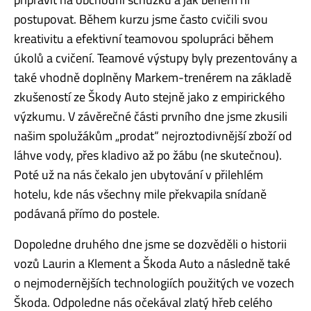
postupovat. Během kurzu jsme často cvičili svou
kreativitu a efektivní teamovou spolupráci během
úkolů a cvičení. Teamové výstupy byly prezentovány a
také vhodně doplněny Markem-trenérem na základě
zkušeností ze Škody Auto stejně jako z empirického
výzkumu. V závěrečné části prvního dne jsme zkusili
našim spolužákům „prodat“ nejroztodivnější zboží od
láhve vody, přes kladivo až po žábu (ne skutečnou).
Poté už na nás čekalo jen ubytování v přilehlém
hotelu, kde nás všechny mile překvapila snídaně
podávaná přímo do postele.
Dopoledne druhého dne jsme se dozvěděli o historii
vozů Laurin a Klement a Škoda Auto a následně také
o nejmodernějších technologiích použitých ve vozech
Škoda. Odpoledne nás očekával zlatý hřeb celého