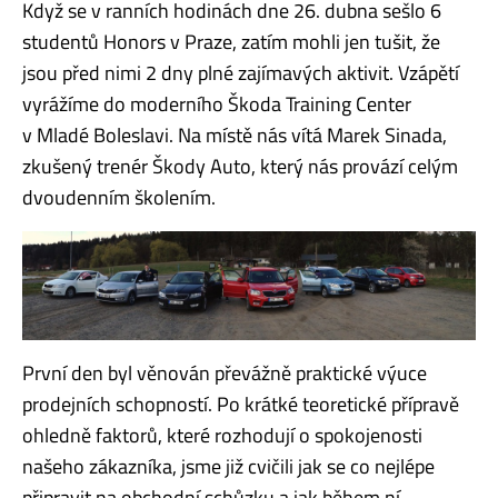
Když se v ranních hodinách dne 26. dubna sešlo 6
studentů Honors v Praze, zatím mohli jen tušit, že
jsou před nimi 2 dny plné zajímavých aktivit. Vzápětí
vyrážíme do moderního Škoda Training Center
v Mladé Boleslavi. Na místě nás vítá Marek Sinada,
zkušený trenér Škody Auto, který nás provází celým
dvoudenním školením.
První den byl věnován převážně praktické výuce
prodejních schopností. Po krátké teoretické přípravě
ohledně faktorů, které rozhodují o spokojenosti
našeho zákazníka, jsme již cvičili jak se co nejlépe
připravit na obchodní schůzku a jak během ní