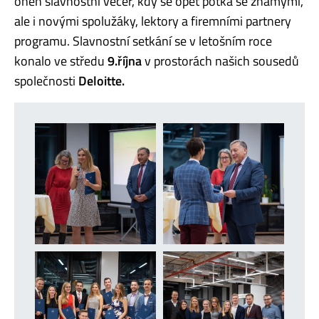
onen slavnostní večer, kdy se opět potká se známými,
ale i novými spolužáky, lektory a firemními partnery
programu. Slavnostní setkání se v letošním roce
konalo ve středu
9.října
v prostorách našich sousedů
společnosti
Deloitte.