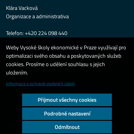
Klára Vacková
Organizace a administrativa
Telefon: +420 224 098 440
E-mail:
info@honors.cz
Weby Vysoké školy ekonomické v Praze využívají pro
optimalizaci svého obsahu a poskytovaných služeb
cookies. Prosíme o udělení souhlasu s jejich
Admin
uložením.
Cookies a ochrana osobních údajů
Informace o ochraně osobních údajů
Přístupnost webu
Přijmout všechny cookies
Vysoký kontrast
Podrobné nastavení
Copyright © 2000 - 2026 Vysoká škola ekonomická v Praze
Odmítnout